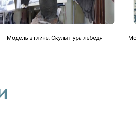
Модель в глине. Скульптура лебедя
Мо
И
М