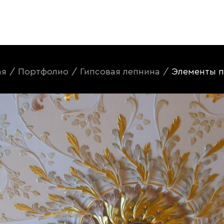
ая
/
Портфолио
/
Гипсовая лепнина
/