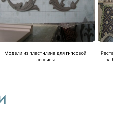
дели из пластилина для гипсовой
Реставра
лепнины
на ВДН
И