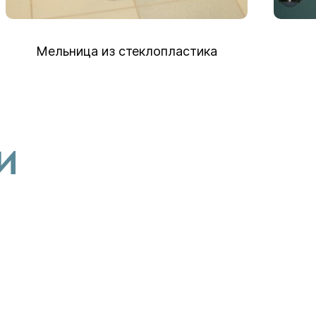
Мельница из стеклопластика
И
М