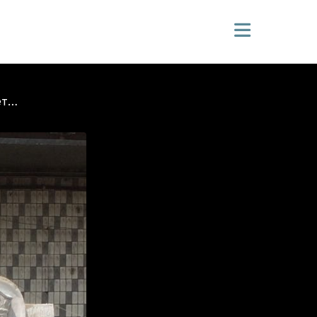
Скульптуры Петра и Февронии