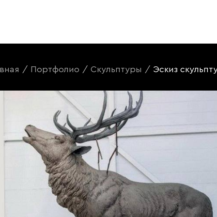
авная
/
Портфолио
/
Скульптуры
/