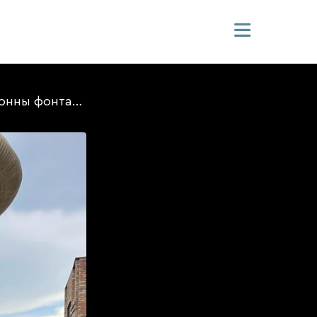
Колонны фонтана из стеклофибробетона в Осетии