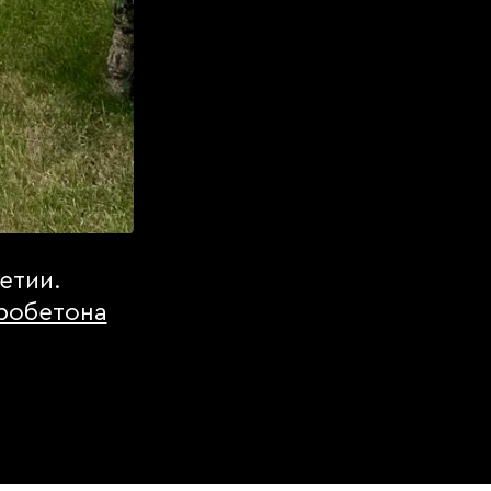
етии.
робетона